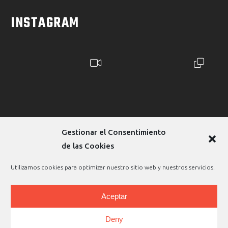
INSTAGRAM
Gestionar el Consentimiento
de las Cookies
Utilizamos cookies para optimizar nuestro sitio web y nuestros servicios.
Aceptar
Copyright © 2026 |
Aviso legal
|
Política de privacidad
|
Deny
Política de cookies