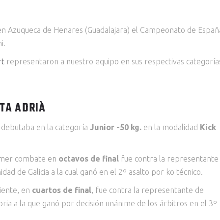
en Azuqueca de Henares (Guadalajara) el Campeonato de Españ
i.
rt
representaron a nuestro equipo en sus respectivas categoría
TA ADRIÀ
 debutaba en la categoría
Junior -50 kg.
en la modalidad
Kick
imer combate en
octavos de final
fue contra la representante 
dad de Galicia a la cual ganó en el 2º asalto por ko técnico.
uiente, en
cuartos de final
, fue contra la representante de
ria a la que ganó por decisión unánime de los árbitros en el 3º
.