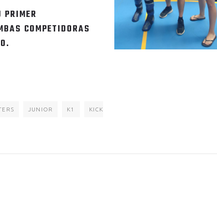
U PRIMER
AMBAS COMPETIDORAS
O.
TERS
JUNIOR
K1
KICK