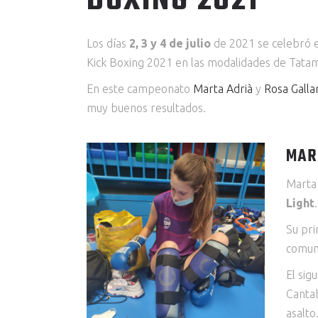
BOXING 2021
Los días
2, 3 y 4 de julio
de 2021 se celebró 
Kick Boxing 2021 en las modalidades de Tatam
En este campeonato
Marta Adrià
y
Rosa Galla
muy buenos resultados.
MAR
Marta
Light
.
Su pr
comuni
El sig
Cantab
asalto