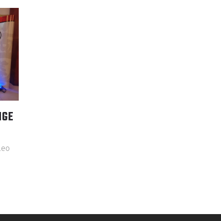
NGE
leo