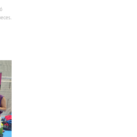
ió
ueces.